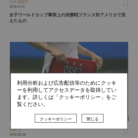
小川 由紀子
2019.07.01
女子ワールドカップ事実上の決勝戦フランス対アメリカで見
えたもの
利用分析および広告配信等のためにクッキ
ーを利用してアクセスデータを取得してい
ます。詳しくは「クッキーポリシー」をご
覧ください。
クッキーポリシー
閉じる
田島 大
2019.06.28