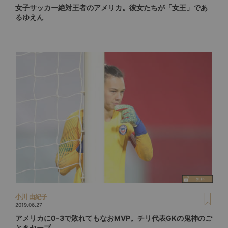
女子サッカー絶対王者のアメリカ。彼女たちが「女王」であ
るゆえん
小川 由紀子
2019.06.27
アメリカに0-3で敗れてもなおMVP。チリ代表GKの鬼神のご
ときセーブ