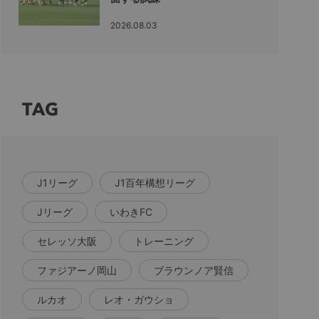
2026.08.03
TAG
J1リーグ
J1百年構想リーグ
Jリーグ
いわきFC
セレッソ大阪
トレーニング
ファジアーノ岡山
ブラウンノア賢信
ルカオ
レオ・ガウショ