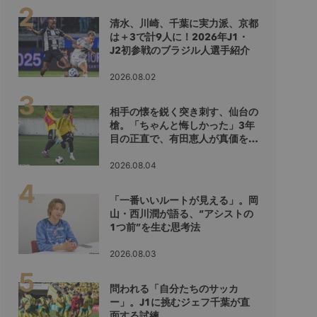
清水、川崎、千葉に実力派、京都
は＋3で計9人に！2026年J1・
J2初参戦のブラジル人選手紹介
2026.08.02
相手の懐を鋭く突き刺す、仙台の
槍。「ちゃんと悔しかった」3年
目の正直で、有田恵人が真価を示
すシーズンへ
2026.08.04
「一番いいルートが見える」。岡
山・西川潤が語る、“アシストの
1つ前”を生む思考法
2026.08.03
問われる「自分たちのサッカ
ー」。J1に挑むジェフ千葉が直
面する試練