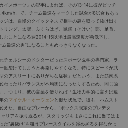
イスポーツ』の記事によれば、その13-14に彼がピッチ
.4km/h」で、チーム最速をマークした試合が8試合もあっ
ッジは、自慢のクイックネスで相手の裏を取って抜け出す
トリング、太腿、ふくらはぎ、鼠蹊（そけい）部、足首、
むことになる翌2014-15以降は最高速度が急低下し、
落。“チーム最速の男”になることもめっきりなくなった。
元チェルシーのドクターだったスポーツ医学の専門家、ラ
一度裂けてしまうと再発しやすくなる。特にスピードが武
型のアスリートにありがちな症状」だという。また筋肉系
変わったりバランスが不均衡になったりするため、同じ箇
」。つまり、彼の言葉を借りれば「生物力学的に言えば違
年の
マイケル・オーウェン
と似た状況で、彼も「ハムスト
変えた。自由なプレーから、“ボックス限定のプレデタ
キャリアを振り返るが、スタリッジもまさにこれに当てはま
った“裏抜け”を狙うプレースタイルを諦めざるを得なかっ