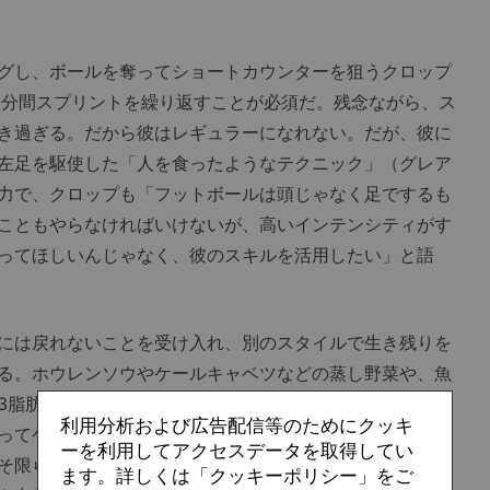
グし、ボールを奪ってショートカウンターを狙うクロップ
0分間スプリントを繰り返すことが必須だ。残念ながら、ス
き過ぎる。だから彼はレギュラーになれない。だが、彼に
左足を駆使した「人を食ったようなテクニック」（グレア
力で、クロップも「フットボールは頭じゃなく足でするも
こともやらなければいけないが、高いインテンシティがす
ってほしいんじゃなく、彼のスキルを活用したい」と語
には戻れないことを受け入れ、別のスタイルで生き残りを
る。ホウレンソウやケールキャベツなどの蒸し野菜や、魚
3脂肪酸（筋肉の柔軟性が増し、炎症を抑える効果があ
利用分析および広告配信等のためにクッキ
ってケガの防止に努めた今季はプレシーズンから状態は非
ーを利用してアクセスデータを取得してい
そ限られているが、「スーパーサブ」の立場を受け入れ、
ます。詳しくは「クッキーポリシー」をご