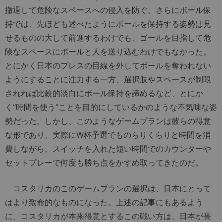
撤退して危険なスペースへの侵入を防ぐ。さらにボール保
持では、先ほども述べたようにボールを保持する姿勢は見
せるものの大して前進するわけでも、ゴールを目指して危
険なスペースにボールと人を送り込むわけでもなかった。
とにかく日本のプレスの目線を外してボールを奪われない
ようにすることに注力する一方、選択肢やスペースが制限
されれば比較的淡白にボール保持を諦めるなど、とにか
く“時間を使う”ことを目的にしているかのような不気味な姿
勢だった。しかし、このようなゲームプランは彼らの得意
な形であり、実際にW杯予選でものらりくらりと時間を消
費しながら、スイッチを入れた短い時間でのカウンターや
セットプレーで何度も勝ち点をかすめ取ってきたのだ。
コスタリカのこのゲームプランの選択は、日本にとって
はより致命的なものになった。上述の記事にもあるよう
に、コスタリカが本来得意とするこの戦い方は、日本が長