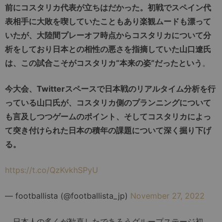
前にコスタリカ代表が立ちはだかった。初戦でスペイン代
表相手に大敗を喫していたこともあり楽観ムードも漂って
いたが、大陸間プレーオフ時点からコスタリカについて分
析をしており日本との相性の悪さを指摘していた山口遼氏
は、この試合こそがコスタリカ“本来の姿”だったという
。
今大会、Twitterスペースで日本戦のリアルタイム分析を行
っている山口氏が、コスタリカ側のプランニングについて
も言及しつつゲームのポイント、そしてコスタリカによっ
て突き付けられた日本の積年の課題について深く掘り下げ
る。
https://t.co/QzKvkhSPyU
— footballista (@footballista_jp)
November 27, 2022
日本人の多くが歓喜したであろうグループステージ初