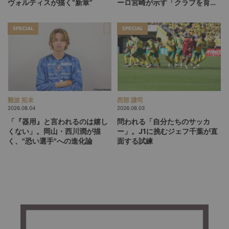
ヴォルティスが描く“新章”
ーロ宮崎が示す「クラブを育て
る」という価値観
SPECIAL
SPECIAL
難波 拓未
西部 謙司
2026.08.04
2026.08.03
「『器用』と言われるのは嬉し
問われる「自分たちのサッカ
くない」。岡山・西川潤が描
ー」。J1に挑むジェフ千葉が直
く、"恐い選手"への進化論
面する試練