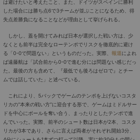
は避けたいと考えたこと、また、ドイツがスペインに勝利
した場合には勝ち点6で3チームが並ぶことになるため、得
失点差勝負になることなどが理由として挙げられる。
しかし、蓋を開けてみれば日本が選択した戦い方は、少
なくとも前半は完全なローテンポでリスクを徹底的に避け
る「0-0で問題ない」というものだった。実際、
報道
によれ
ば遠藤航は「試合前から0-0で進む分には問題ない感じだっ
た。最後の方も含めて、『最低でも後ろはゼロで』とチー
ムでは話していた」と述べている。
これにより、5バックでゲームのテンポを上げないコスタ
リカの“本来の戦い方”に迎合する形で、ゲームはミドルサー
ドを中心にボールを奪い合う、まったりとしたテンポで進
んでいった。実際、前半のシュート数は日本が2本、コスタ
リカが3本であり、さらに言えば両者がそれぞれ開始3分、
4分にシュートを1本ずつ打って以降、実に約30分もの間シ