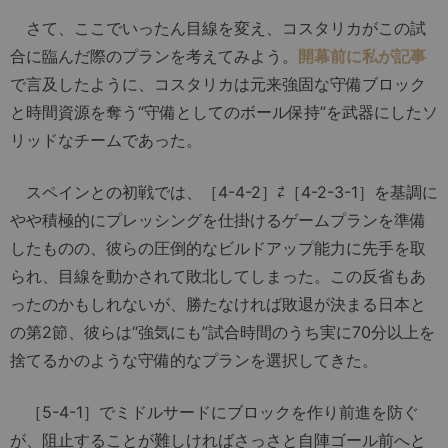
さて、ここでいったん目線を変え、コスタリカがこの試
合に臨んだ際のプランを考えてみよう。
開幕前に私が記事
で言及したように、コスタリカは元来強固な守備ブロック
と時間資源を奪う“守備としてのボール保持”を武器にしたソ
リッドなチームであった。
スペインとの初戦では、［4-4-2］⇄［4-2-3-1］を基調に
やや積極的にプレッシングを仕掛けるゲームプランを準備
したものの、彼らの圧倒的なビルドアップ能力に先手を取
られ、目線を動かされて敗北してしまった。この反省もあ
ったのかもしれないが、勝たなければ敗退が決まる日本と
の第2節、彼らは“強気にも”試合時間のうち実に70分以上を
捨てるかのような守備的なプランを選択してきた。
［5-4-1］でミドルサードにブロックを作り前進を防ぐ
が、阻止することが難しければさっさと自陣ゴール前へと