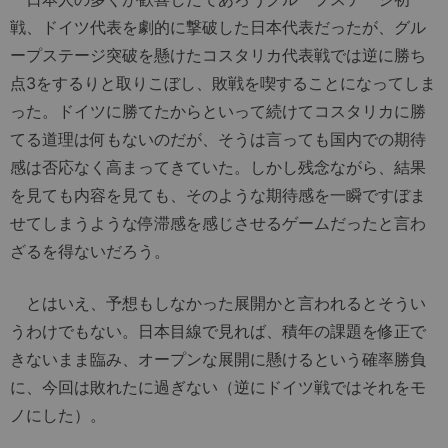
戦、ドイツ代表を劇的に撃破した日本代表だったが、グル
ープステージ突破を懸けたコスタリカ代表戦では逆に勝ち
点3をするりと取りこぼし、敗戦を喫することになってしま
った。ドイツに勝てたからといって続けてコスタリカに勝
てる道理は何もないのだが、そうは言っても国内での期待
感は否応なく高まってきていた。しかし残念ながら、結果
を見ても内容を見ても、そのような期待感を一瞬ですぼま
せてしまうような停滞感を感じさせるゲームだったと言わ
ざるを得ないだろう。
とはいえ、予想もしなかった展開かと言われるとそうい
うわけでもない。日本目線で見れば、積年の課題を修正で
きないまま臨み、オープンな展開に懸けるという確率勝負
に、今回は敗れたに過ぎない（逆にドイツ戦ではそれをモ
ノにした）。