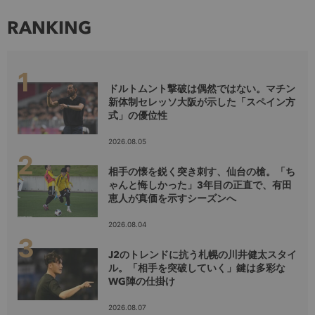
RANKING
ドルトムント撃破は偶然ではない。マチン
新体制セレッソ大阪が示した「スペイン方
式」の優位性
2026.08.05
相手の懐を鋭く突き刺す、仙台の槍。「ち
ゃんと悔しかった」3年目の正直で、有田
恵人が真価を示すシーズンへ
2026.08.04
J2のトレンドに抗う札幌の川井健太スタイ
ル。「相手を突破していく」鍵は多彩な
WG陣の仕掛け
2026.08.07