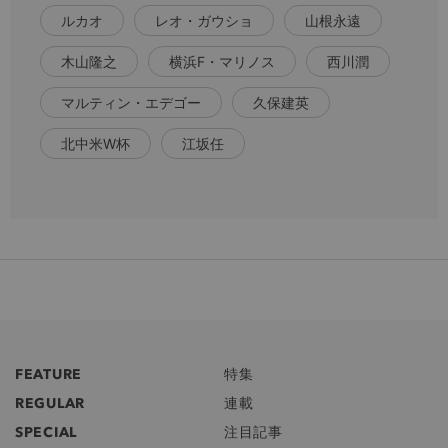
ルカオ
レオ・ガウショ
山根永遠
木山隆之
横浜F・マリノス
西川潤
マルティン・エデゴー
久保建英
北中米W杯
江坂任
FEATURE
特集
REGULAR
連載
SPECIAL
注目記事