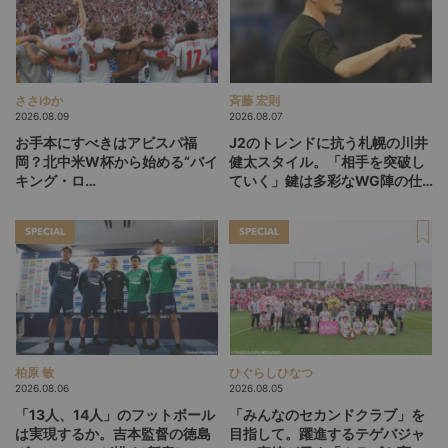
ささゆか
斉藤 宏則
2026.08.09
2026.08.07
お手本にすべきはアビスパ福
J2のトレンドに抗う札幌の川井
岡？北中米W杯から始める“バイ
健太スタイル。「相手を突破し
キング・ロ
ていく」鍵は多彩なWG陣の仕
ー”、“Wonderwall”の日本版を
掛け
探す旅
SPECIAL
SPECIAL
柏原 敏
ひぐらしひなつ
2026.08.06
2026.08.05
「13人、14人」のフットボール
「みんなのセカンドクラブ」を
は実現するか。吉本監督の徳島
目指して。躍進するテゲバジャ