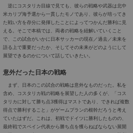
逆にコスタリカ目線で見ても、彼らの戦略や武器は北中
米カリブ海予選から一貫したモノであり、彼らが培ってき
た戦い方を存分に発揮したことによってつかんだ勝利に見
える。そこで本稿では、両者の戦略を紐解いていくこと
で、この試合がいかに日本サッカーの現在／過去／未来を
語る上で重要だったか、そしてその未来がどのようにして
展望できるのかについて話していきたい。
意外だった日本の戦略
まず、日本のこの試合の戦略は意外なものだった。私を
含め、コスタリカ戦の戦略を展望した人の多くが、「コス
タリカに対して勝ち点3獲得はマストであり、できれば複数
得点で勝利すること」がゲームプランの根幹だろうと考え
ていたはずだ。これは、初戦でドイツに勝利したものの、
最終戦でスペイン代表から勝ち点を獲らねばならない展開