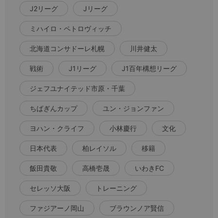
J2リーグ
Jリーグ
ミハイロ・ペトロヴィッチ
北海道コンサドーレ札幌
川井健太
戦術
J1リーグ
J1百年構想リーグ
ジェフユナイテッド市原・千葉
ちばぎんカップ
ユン・ジョンファン
ヨハン・クライフ
小林慶行
文化
日本代表
柏レイソル
移籍
飯田貴敬
高橋壱晟
いわきFC
セレッソ大阪
トレーニング
ファジアーノ岡山
ブラウンノア賢信