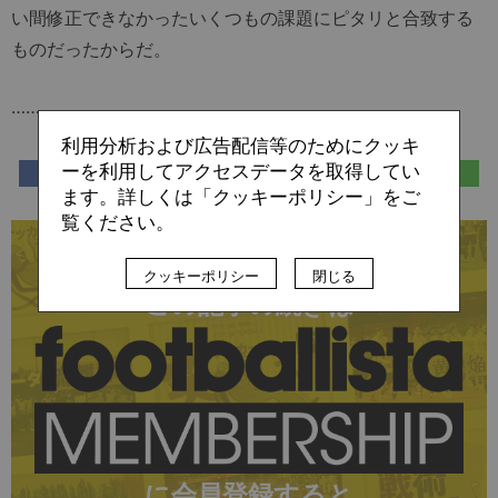
い間修正できなかったいくつもの課題にピタリと合致する
ものだったからだ。
……
利用分析および広告配信等のためにクッキ
ーを利用してアクセスデータを取得してい
ます。詳しくは「クッキーポリシー」をご
覧ください。
残り:3,743文字/全文:6,385文字
クッキーポリシー
閉じる
この記事の続きは
に会員登録すると