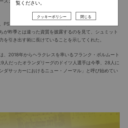
ーズンマッチで強度の高いサッカーをする必要はなかっ
覧ください。
クッキーポリシー
閉じる
PSVのマウロ・ジュニオール（ヘラクレスからレンタル
ちが昨季とは違った資質を披露するのを見て、シュミット
力を引き出す術に長けていることを示してくれた。
、2018年からヘラクレスを率いるフランク・ボルムート
ンは9人だったオランダリーグのドイツ人選手は今季、28人に
ンダサッカーにおけるニュー・ノーマル」と呼び始めてい