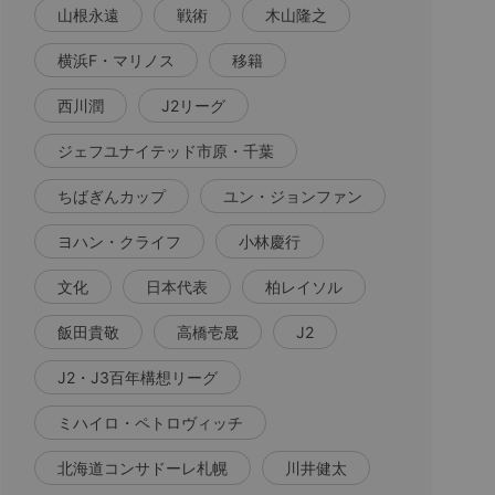
山根永遠
戦術
木山隆之
横浜F・マリノス
移籍
西川潤
J2リーグ
ジェフユナイテッド市原・千葉
ちばぎんカップ
ユン・ジョンファン
ヨハン・クライフ
小林慶行
文化
日本代表
柏レイソル
飯田貴敬
高橋壱晟
J2
J2・J3百年構想リーグ
ミハイロ・ペトロヴィッチ
北海道コンサドーレ札幌
川井健太