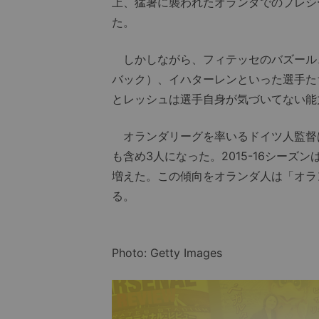
上、猛暑に襲われたオランダでのプレシ
た。
しかしながら、フィテッセのバズール、
バック）、イハターレンといった選手た
とレッシュは選手自身が気づいてない能
オランダリーグを率いるドイツ人監督は
も含め3人になった。2015-16シーズ
増えた。この傾向をオランダ人は「オラ
る。
Photo: Getty Images