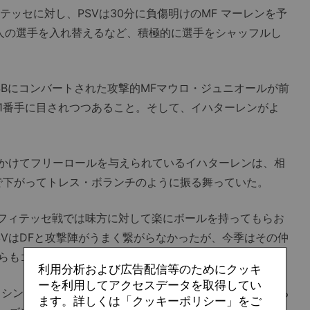
ッセに対し、PSVは30分に負傷明けのMF マーレンを予
人の選手を入れ替えるなど、積極的に選手をシャッフルし
Bにコンバートされた攻撃的MFマウロ・ジュニオールが前
1番手に目されつつあること。そして、イハターレンがよ
かけてフリーロールを与えられているイハターレンは、相
で下がってトレス・ボランチのように振る舞っていた。
フィテッセ戦では味方に対して楽にボールを持ってもらお
SVはDFと攻撃陣がうまく繋がらなかったが、今季はその仲
らもゴールを狙う形を作っていきそうだ。
利用分析および広告配信等のためにクッキ
ーを利用してアクセスデータを取得してい
ッシングを標榜する両チームの指揮官だが、合宿疲れが残る
ます。詳しくは「クッキーポリシー」をご