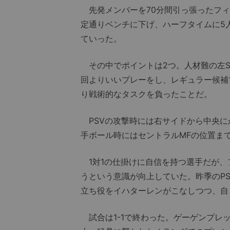
先発メンバーを70分間引っ張ったフィテ
定通りベンチに下げ、ハーフタイムに5
ていった。
その中でポイントは2つ。人材難の左S
回よりいいプレーをし、レギュラー候補
り戦術的なタスクを負ったことだ。
PSVの攻撃時には右サイドから中央に
手ボール時にはセントラルMFの位置ま
1対1の仕掛けに自信を持つ選手だが、
うという意識が向上していた。昨季のP
立ち役をイハターレンがこなしつつ、自
試合は1-1で終わった。ゲーゲンプレ