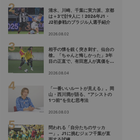
清水、川崎、千葉に実力派、京都
は＋3で計9人に！2026年J1・
J2初参戦のブラジル人選手紹介
2026.08.02
相手の懐を鋭く突き刺す、仙台の
槍。「ちゃんと悔しかった」3年
目の正直で、有田恵人が真価を示
すシーズンへ
2026.08.04
「一番いいルートが見える」。岡
山・西川潤が語る、“アシストの
1つ前”を生む思考法
2026.08.03
問われる「自分たちのサッカ
ー」。J1に挑むジェフ千葉が直
面する試練