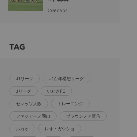
2026.08.03
TAG
J1リーグ
J1百年構想リーグ
Jリーグ
いわきFC
セレッソ大阪
トレーニング
ファジアーノ岡山
ブラウンノア賢信
ルカオ
レオ・ガウショ