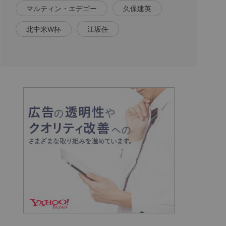
マルティン・エデゴー
久保建英
北中米W杯
江坂任