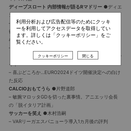
ディープスロート 内部情報が語るRマドリー
●ディエ
ゴ・トーレス
利用分析および広告配信等のためにクッキ
– 初老のフロレンティーノ、大いなる野望「甘い移
ーを利用してアクセスデータを取得してい
行」
ます。詳しくは「クッキーポリシー」をご
名優たちの“セカンドライフ”
●大谷 駿
覧ください。
– ウェイン・ルーニー（DCユナイテッド）
ドイツサッカー誌的フィールド
●ダニエル・テーベラ
クッキーポリシー
閉じる
イト
– 喜ぶどころか…EURO2024ドイツ開催決定への白け
た反応
CALCIOおもてうら
●片野道郎
– 敏腕マロッタGDを切った裏事情。アニエッリ会長
の「脱イタリア計画」
サッカーを笑え
●木村浩嗣
– VARリーガエスパニョーラ導入1カ月後の評判