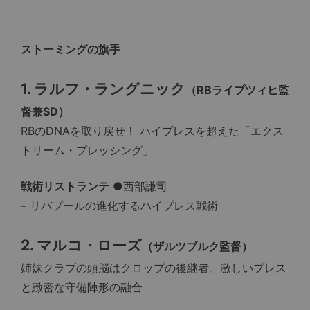
ストーミングの旗手
1. ラルフ・ラングニック
（RBライプツィヒ監
督兼SD）
RBのDNAを取り戻せ！ ハイプレスを超えた「エクス
トリーム・プレッシング」
戦術リストランテ
●西部謙司
– リバプールの進化するハイプレス戦術
2. マルコ・ローズ
（ザルツブルク監督）
姉妹クラブの頭脳はクロップの後継者。激しいプレス
と緻密な守備陣形の融合