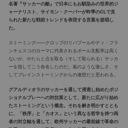
名著『サッカーの敵』で日本にもお馴染みの世界的ジ
ャーナリスト、サイモン・クーパーが昨季のCLで見
られた新たな戦術トレンドを表現する言葉を提唱し
た。
ストーミング――クロップのリバプールやディ・フラ
ンチェスコのローマに代表されるボール支配率は高く
ないが、やたらと点を取る（そして取られる）サッカ
ーを指してこう命名したのだ。嵐のような激しさ、そ
してブレインストーミングからの連想だと思われる。
グアルディオラのサッカーを通して浸透し始めたポジ
ショナルプレーへの対抗策として、新たに広がり始め
たストーミングという概念。それを解き明かすととも
に、「秩序」と「カオス」という異なる哲学を持つ両
者の対立軸を通して、欧州サッカーの最前線で革命の