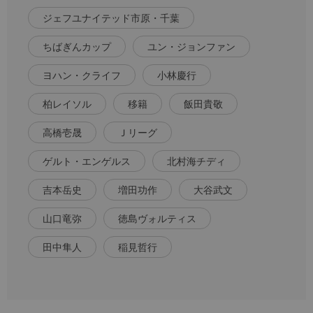
ジェフユナイテッド市原・千葉
ちばぎんカップ
ユン・ジョンファン
ヨハン・クライフ
小林慶行
柏レイソル
移籍
飯田貴敬
高橋壱晟
Ｊリーグ
ゲルト・エンゲルス
北村海チディ
吉本岳史
増田功作
大谷武文
山口竜弥
徳島ヴォルティス
田中隼人
稲見哲行