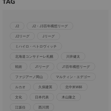
TAG
J2
J2・J3百年構想リーグ
J2リーグ
Jリーグ
ミハイロ・ペトロヴィッチ
北海道コンサドーレ札幌
川井健太
戦術
J1リーグ
J1百年構想リーグ
ファジアーノ岡山
マルティン・エデゴー
ルカオ
久保建英
北中米W杯
文化
日本代表
木山隆之
江坂任
西川潤