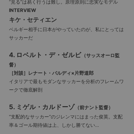
“見る”は易く行うは難し。原理原則に忠実なモデル
INTERVIEW
キケ・セティエン
ベルギー相手に日本がやっていたのが、私にとっては
サッカーだ
4. ロベルト・デ・ゼルビ
（サッスオーロ監
督）
［対談］レナート・バルディ×片野道郎
イタリアで最もモダンなサッカーを分析のフレームワ
ークで徹底解剖
5. ミゲル・カルドーゾ
（前ナント監督）
“支配的なサッカー”のジレンマにはまった俊英。支配
率＆ゴール期待値は上、しかし勝てない…