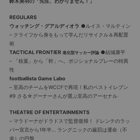
鈴木美羽の「先生、わかりません！」
REGULARS
ウォッチング・グアルディオラ
●ルイス・マルティン
– クライフから身をもって学んだリサイクル＆再配置
術
TACTICAL FRONTIER
●結城康平
進化型サッカー評論
– 「枝葉」から「幹」へ。ポジショナルプレーの特異
性
footballista Game Labo
– 至高のチームをWCCFで再現！私のベストイレブン
#9 さる☆グーナーさんが選ぶ至高のアーセナル
THEATRE OF ENTERTAINMENTS
– マラドーナがドラドスで監督復帰！ ドレンテのラッ
パー宣言から1年半… ラングニックの厳罰は運命（不
幸）の円盤