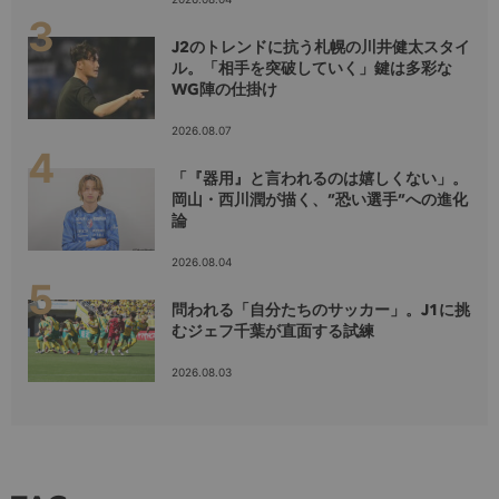
J2のトレンドに抗う札幌の川井健太スタイ
ル。「相手を突破していく」鍵は多彩な
WG陣の仕掛け
2026.08.07
「『器用』と言われるのは嬉しくない」。
岡山・西川潤が描く、”恐い選手”への進化
論
2026.08.04
問われる「自分たちのサッカー」。J1に挑
むジェフ千葉が直面する試練
2026.08.03