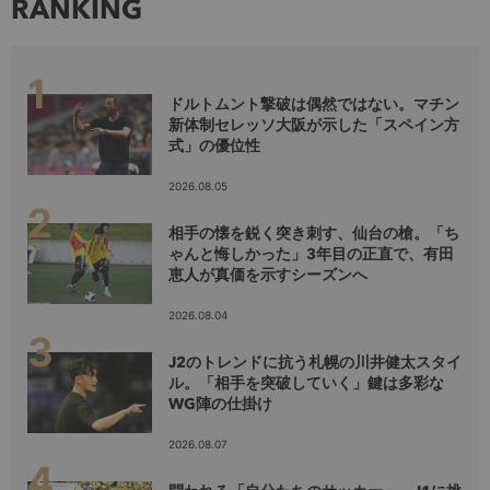
RANKING
ドルトムント撃破は偶然ではない。マチン
新体制セレッソ大阪が示した「スペイン方
式」の優位性
2026.08.05
相手の懐を鋭く突き刺す、仙台の槍。「ち
ゃんと悔しかった」3年目の正直で、有田
恵人が真価を示すシーズンへ
2026.08.04
J2のトレンドに抗う札幌の川井健太スタイ
ル。「相手を突破していく」鍵は多彩な
WG陣の仕掛け
2026.08.07