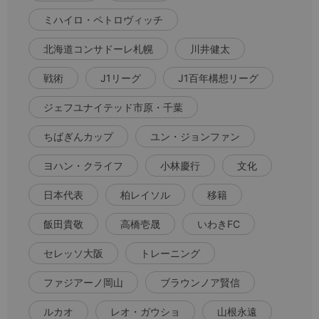
ミハイロ・ペトロヴィッチ
北海道コンサドーレ札幌
川井健太
戦術
J1リーグ
J1百年構想リーグ
ジェフユナイテッド市原・千葉
ちばぎんカップ
ユン・ジョンファン
ヨハン・クライフ
小林慶行
文化
日本代表
柏レイソル
移籍
飯田貴敬
高橋壱晟
いわきFC
セレッソ大阪
トレーニング
ファジアーノ岡山
ブラウンノア賢信
ルカオ
レオ・ガウショ
山根永遠