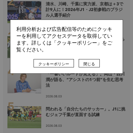
清水、川崎、千葉に実力派、京都は＋3で
計9人に！2026年J1・J2初参戦のブラジ
ル人選手紹介
2026.08.02
利用分析および広告配信等のためにクッキ
ーを利用してアクセスデータを取得してい
相手の懐を鋭く突き刺す、仙台の槍。「ち
ます。詳しくは「クッキーポリシー」をご
ゃんと悔しかった」3年目の正直で、有田
覧ください。
恵人が真価を示すシーズンへ
2026.08.04
クッキーポリシー
閉じる
「一番いいルートが見える」。岡山・西川
潤が語る、“アシストの1つ前”を生む思考
法
2026.08.03
問われる「自分たちのサッカー」。J1に挑
むジェフ千葉が直面する試練
2026.08.03