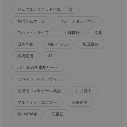
ジェフユナイテッド市原・千葉
ちばぎんカップ
ユン・ジョンファン
ヨハン・クライフ
小林慶行
文化
日本代表
柏レイソル
飯田貴敬
高橋壱晟
J2
J2・J3百年構想リーグ
ミハイロ・ペトロヴィッチ
北海道コンサドーレ札幌
川井健太
マルティン・エデゴー
久保建英
北中米W杯
江坂任