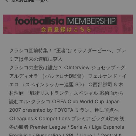
MAGAZINE 一覧へ
クラシコ直前特集！ ”王者”はミラノダービーへ、プレ
ミアは年末の連戦に突入
クラシコの主役は誰だ？ ○Interview ジョセップ・グ
アルディオラ （バルセロナB監督） フェルナンド・イ
エロ （スペインサッカー連盟 SD） ○西部謙司 & 木
村浩嗣 「戦術リストランテ」スペシャル 戦術面から
読むエル･クラシコ ○FIFA Club World Cup Japan
2007 presented by TOYOTA ミラン、遂に頂点へ
○Leagues & Competitions プレミアビッグ4対決 初
冬の勝者 Premier League / Serie A / Liga Espanola
Eredivisie / Bundesliga / SPL / Ligue 1 / Central &