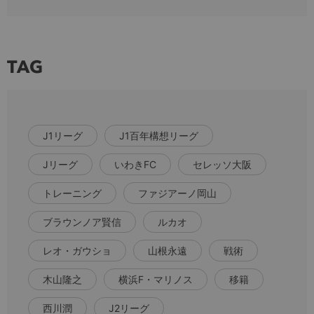
TAG
J1リーグ
J1百年構想リーグ
Jリーグ
いわきFC
セレッソ大阪
トレーニング
ファジアーノ岡山
ブラウンノア賢信
ルカオ
レオ・ガウショ
山根永遠
戦術
木山隆之
横浜F・マリノス
移籍
西川潤
J2リーグ