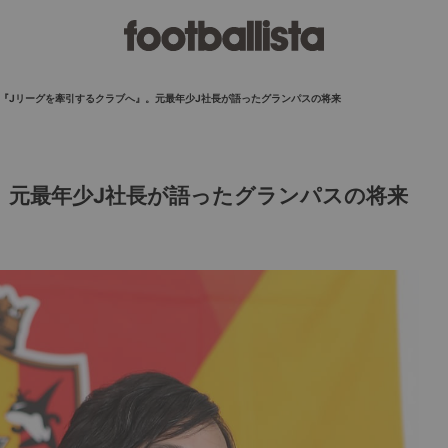
『Jリーグを牽引するクラブへ』。元最年少J社長が語ったグランパスの将来
。元最年少J社長が語ったグランパスの将来