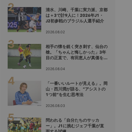
清水、川崎、千葉に実力派、京都
は＋3で計9人に！2026年J1・
J2初参戦のブラジル人選手紹介
2026.08.02
相手の懐を鋭く突き刺す、仙台の
槍。「ちゃんと悔しかった」3年
目の正直で、有田恵人が真価を示
すシーズンへ
2026.08.04
「一番いいルートが見える」。岡
山・西川潤が語る、“アシストの
1つ前”を生む思考法
2026.08.03
問われる「自分たちのサッカ
ー」。J1に挑むジェフ千葉が直
面する試練