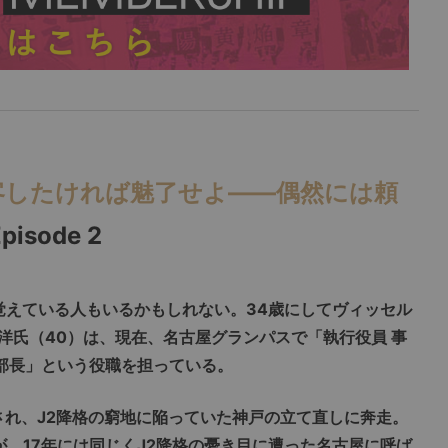
客したければ魅了せよ――偶然には頼
pisode 2
覚えている人もいるかもしれない。34歳にしてヴィッセル
洋氏（40）は、現在、名古屋グランパスで「執行役員 事
理部長」という役職を担っている。
され、J2降格の窮地に陥っていた神戸の立て直しに奔走。
、17年には同じくJ2降格の憂き目に遭った名古屋に呼ば