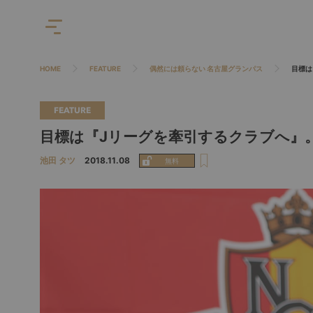
HOME
FEATURE
偶然には頼らない 名古屋グランパス
目標は
FEATURE
目標は『Jリーグを牽引するクラブへ』
池田 タツ
2018.11.08