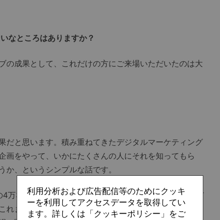
たいなところはありますか？
ブの成果として、これだけの方にご来場いただいたのは大
果だと思います。積み重ねてきたデジタルマーケティング
企画をやって、いかにたくさんの人にそれを知ってもら
うか、というシンプルな話です。
利用分析および広告配信等のためにクッキ
の4万3579人。みんなが4万人を絶対に達成したいと思って
ーを利用してアクセスデータを取得してい
これまでの常識に捉われずに全部やったという感じです。
ます。詳しくは「クッキーポリシー」をご