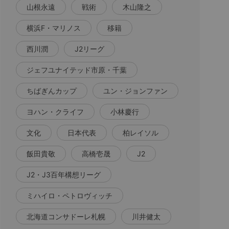
山根永遠
戦術
木山隆之
横浜F・マリノス
移籍
西川潤
J2リーグ
ジェフユナイテッド市原・千葉
ちばぎんカップ
ユン・ジョンファン
ヨハン・クライフ
小林慶行
文化
日本代表
柏レイソル
飯田貴敬
高橋壱晟
J2
J2・J3百年構想リーグ
ミハイロ・ペトロヴィッチ
北海道コンサドーレ札幌
川井健太