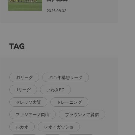
2026.08.03
TAG
J1リーグ
J1百年構想リーグ
Jリーグ
いわきFC
セレッソ大阪
トレーニング
ファジアーノ岡山
ブラウンノア賢信
ルカオ
レオ・ガウショ