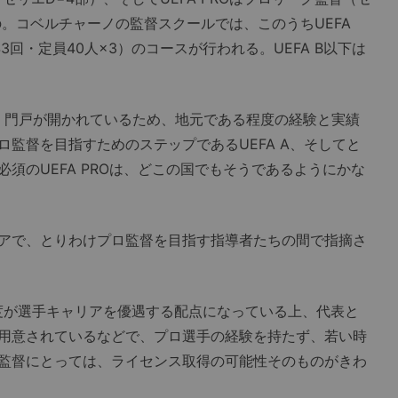
。コベルチャーノの監督スクールでは、このうちUEFA
（年3回・定員40人×3）のコースが行われる。UEFA B以下は
広く門戸が開かれているため、地元である程度の経験と実績
監督を目指すためのステップであるUEFA A、そしてと
須のUEFA PROは、どこの国でもそうであるようにかな
アで、とりわけプロ監督を目指す指導者たちの間で指摘さ
が選手キャリアを優遇する配点になっている上、代表と
用意されているなどで、プロ選手の経験を持たず、若い時
監督にとっては、ライセンス取得の可能性そのものがきわ