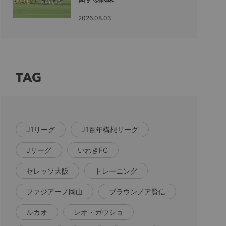
2026.08.03
TAG
J1リーグ
J1百年構想リーグ
Jリーグ
いわきFC
セレッソ大阪
トレーニング
ファジアーノ岡山
ブラウンノア賢信
ルカオ
レオ・ガウショ