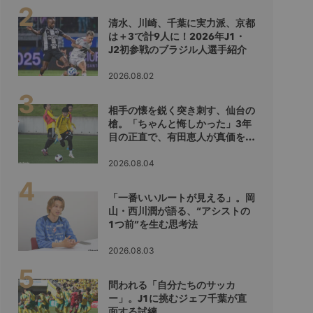
清水、川崎、千葉に実力派、京都
は＋3で計9人に！2026年J1・
J2初参戦のブラジル人選手紹介
2026.08.02
相手の懐を鋭く突き刺す、仙台の
槍。「ちゃんと悔しかった」3年
目の正直で、有田恵人が真価を示
すシーズンへ
2026.08.04
「一番いいルートが見える」。岡
山・西川潤が語る、“アシストの
1つ前”を生む思考法
2026.08.03
問われる「自分たちのサッカ
ー」。J1に挑むジェフ千葉が直
面する試練