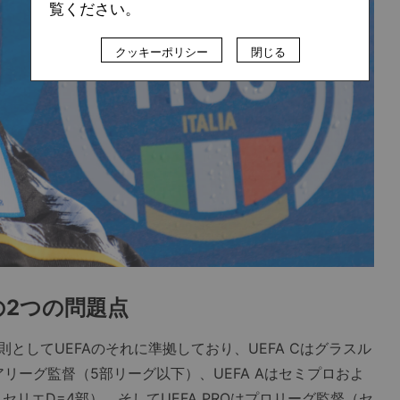
覧ください。
クッキーポリシー
閉じる
2つの問題点
してUEFAのそれに準拠しており、UEFA Cはグラスル
アリーグ監督（5部リーグ以下）、UEFA Aはセミプロおよ
リエD=4部）、そしてUEFA PROはプロリーグ監督（セ