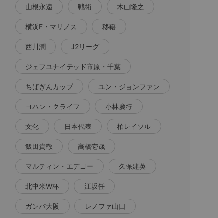
山根永遠
戦術
木山隆之
横浜F・マリノス
移籍
西川潤
J2リーグ
ジェフユナイテッド市原・千葉
ちばぎんカップ
ユン・ジョンファン
ヨハン・クライフ
小林慶行
文化
日本代表
柏レイソル
飯田貴敬
高橋壱晟
マルティン・エデゴー
久保建英
北中米W杯
江坂任
ガンバ大阪
レノファ山口