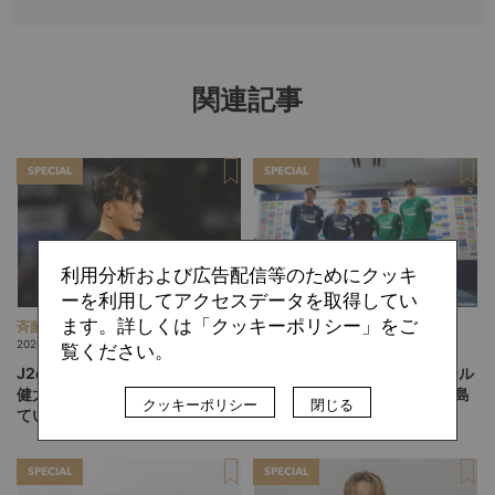
関連記事
SPECIAL
SPECIAL
利用分析および広告配信等のためにクッキ
ーを利用してアクセスデータを取得してい
ます。詳しくは「クッキーポリシー」をご
斉藤 宏則
柏原 敏
2026.08.07
2026.08.06
覧ください。
J2のトレンドに抗う札幌の川井
「13人、14人」のフットボール
健太スタイル。「相手を突破し
は実現するか。吉本監督の徳島
クッキーポリシー
閉じる
ていく」鍵は多彩なWG陣の仕
ヴォルティスが描く“新章”
掛け
SPECIAL
SPECIAL