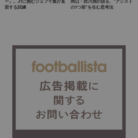
ー」。J1に挑むジェフ千葉が直
岡山・西川潤が語る、“アシスト
面する試練
の1つ前”を生む思考法