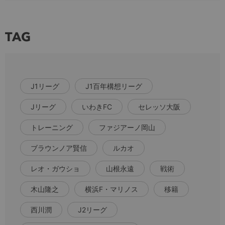
TAG
J1リーグ
J1百年構想リーグ
Jリーグ
いわきFC
セレッソ大阪
トレーニング
ファジアーノ岡山
ブラウンノア賢信
ルカオ
レオ・ガウショ
山根永遠
戦術
木山隆之
横浜F・マリノス
移籍
西川潤
J2リーグ