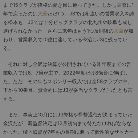
まで15クラブが降格の憂き目に遭ってきた。しかし実際に1
年で戻ったのは
大分
ただ1つ。J3では桁違いの営業収入を誇
る松本も、J3では十分ビッグクラブの北九州や岐阜も成し
遂げられなかった。さらに来年はもう1つ反則級の
大宮
が加
わり、営業収入で10億に達している今治もJ3に残ってい
る。
それに対し金沢は決算が公開されている昨年度までの営
業収入では6、7億が主で、2022年度だけ8億台に伸ばし
た。ただ、その年もスポンサー収入では全58クラブの中、
下から10番目。資金的にはJ3が妥当なクラブだったとも言
える。
また、事実上10月にはJ3降格や監督退任が決まっていた
金沢だが、新監督決定は12月初旬まで待たなければならな
かった。柳下監督が7年もの長期に渡って個性的なサッカー