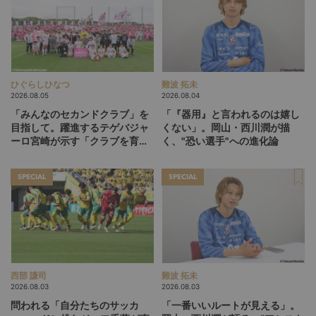
ひぐらしひなつ
難波 拓未
2026.08.05
2026.08.04
「みんなのセカンドクラブ」を
「『器用』と言われるのは嬉し
目指して。躍進するテゲバジャ
くない」。岡山・西川潤が描
ーロ宮崎が示す「クラブを育て
く、"恐い選手"への進化論
る」という価値観
SPECIAL
SPECIAL
西部 謙司
難波 拓未
2026.08.03
2026.08.03
問われる「自分たちのサッカ
「一番いいルートが見える」。