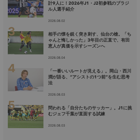
計9人に！2026年J1・J2初参戦のブラジ
ル人選手紹介
2026.08.02
相手の懐を鋭く突き刺す、仙台の槍。「ち
ゃんと悔しかった」3年目の正直で、有田
恵人が真価を示すシーズンへ
2026.08.04
「一番いいルートが見える」。岡山・西川
潤が語る、“アシストの1つ前”を生む思考
法
2026.08.03
問われる「自分たちのサッカー」。J1に挑
むジェフ千葉が直面する試練
2026.08.03