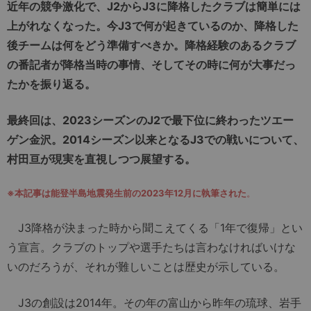
近年の競争激化で、J2からJ3に降格したクラブは簡単には
上がれなくなった。今J3で何が起きているのか、降格した
後チームは何をどう準備すべきか。降格経験のあるクラブ
の番記者が降格当時の事情、そしてその時に何が大事だっ
たかを振り返る。
最終回は、2023シーズンのJ2で最下位に終わったツエー
ゲン金沢。2014シーズン以来となるJ3での戦いについて、
村田亘が現実を直視しつつ展望する。
※本記事は能登半島地震発生前の2023年12月に執筆された
。
J3降格が決まった時から聞こえてくる「1年で復帰」とい
う宣言。クラブのトップや選手たちは言わなければいけな
いのだろうが、それが難しいことは歴史が示している。
J3の創設は2014年。その年の富山から昨年の琉球、岩手