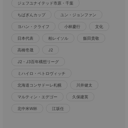
ジェフユナイテッド市原・千葉
ちばぎんカップ
ユン・ジョンファン
ヨハン・クライフ
小林慶行
文化
日本代表
柏レイソル
飯田貴敬
高橋壱晟
J2
J2・J3百年構想リーグ
ミハイロ・ペトロヴィッチ
北海道コンサドーレ札幌
川井健太
マルティン・エデゴー
久保建英
北中米W杯
江坂任