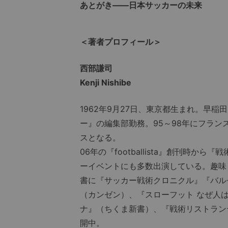
あとがき――日本サッカーの未来
＜著者プロフィール＞
西部謙司
Kenji Nishibe
1962年9月27日、東京都生まれ。早
ー』の編集部勤務。95～98年にフラン
スとなる。
06年の『footballista』創刊時
ーイベントにも多数出演している。趣味
書に『サッカー戦術クロニクル』『バル
（カンゼン）、『スローフット なぜ人
ナ』（ちくま新書）、『戦術リストラン
開中。