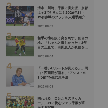
清水、川崎、千葉に実力派、京都
は＋3で計9人に！2026年J1・
J2初参戦のブラジル人選手紹介
2026.08.02
相手の懐を鋭く突き刺す、仙台の
槍。「ちゃんと悔しかった」3年
目の正直で、有田恵人が真価を示
すシーズンへ
2026.08.04
「一番いいルートが見える」。岡
山・西川潤が語る、“アシストの
1つ前”を生む思考法
2026.08.03
問われる「自分たちのサッカ
ー」。J1に挑むジェフ千葉が直
面する試練