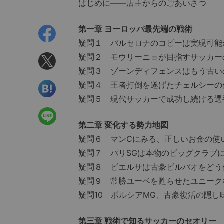
はじめに――店主からのごあいさつ
第一章 ヨーロッパ最先端の戦術
疑問１ バルセロナのコピーは実現可能
疑問２ モウリーニョが目指すサッカー
疑問３ ゾーンディフェンスはもう古い
疑問４ 王者打倒を遂げたチェルシーの
疑問５ 現代サッカーで成功し続ける選
第二章 変化する勢力地図
疑問６ マンCにみる、正しいお金の使
疑問７ パリSGは本物のビッグクラブ
疑問８ ビエルサは古豪ビルバオをどう
疑問９ 常勝ユーベを甦らせたユニーク
疑問10 ボルシアMG、古豪復活の隠し
第三章 戦術で知るサッカーのセオリー