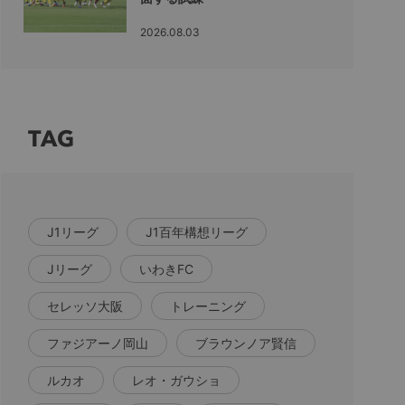
2026.08.03
TAG
J1リーグ
J1百年構想リーグ
Jリーグ
いわきFC
セレッソ大阪
トレーニング
ファジアーノ岡山
ブラウンノア賢信
ルカオ
レオ・ガウショ