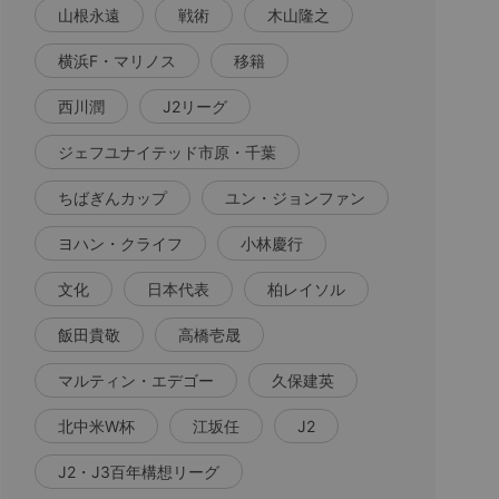
山根永遠
戦術
木山隆之
横浜F・マリノス
移籍
西川潤
J2リーグ
ジェフユナイテッド市原・千葉
ちばぎんカップ
ユン・ジョンファン
ヨハン・クライフ
小林慶行
文化
日本代表
柏レイソル
飯田貴敬
高橋壱晟
マルティン・エデゴー
久保建英
北中米W杯
江坂任
J2
J2・J3百年構想リーグ