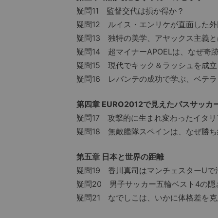
疑問11 監督交代は損か得か？
疑問12 ルイス・エンリケが直面した
疑問13 独特の美学、アヤックス主義
疑問14 超マイナーAPOELは、なぜ奇
疑問15 現代でキック＆ラッシュを成
疑問16 レバンテの成功で学ぶ、ベテ
第四章 EURO2012で見えたパスサッカ
疑問17 攻撃的に生まれ変わったイタ
疑問18 無敵艦隊スペインは、なぜ勝
第五章 日本と世界の距離
疑問19 香川真司はマンチェスターUで
疑問20 男子サッカー五輪ベスト4の
疑問21 なでしこは、いかに体格差を