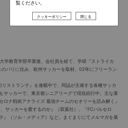
覧ください。
クッキーポリシー
閉じる
稲田大学教育学部卒業後、会社員を経て、学研『ストライカ
スのパリに住み、欧州サッカーを取材。02年にフリーラン
から『戦術リストランテ』を連載中で、同誌が主催する各種サッカ
もサッカーで、東京都シニアリーグで現役続行中。主な著
セロナ戦術アナライズ 最強チームのセオリーを読み解く』
は、サッカーを愛するのか』（双葉社）、『FCバルセロ
テ』（ソル・メディア）など。まぐまぐにてメルマガを展