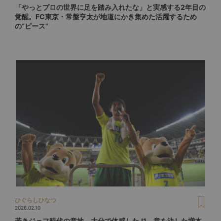
「やっとプロの世界に足を踏み入れたな」と実感する2年目の
覚醒。FC東京・常盤亨太が地道にかき集めた活躍するため
の“ピース”
ひぐらしひなつ
2026.02.10
若きジェフ時代の意地、大分で体感したJ1、意を決した増本