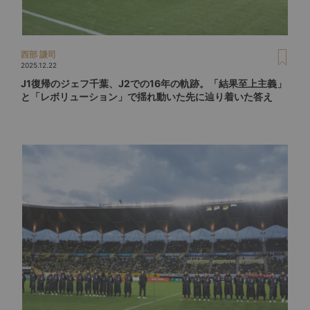
西部 謙司
2025.12.22
J1復帰のジェフ千葉、J2での16年の軌跡。「結果至上主義」
と「レボリューション」で揺れ動いた先に辿り着いた答え