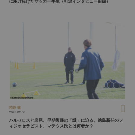
に駆け抜けたサッカー半生（引退インタビュー前編）
柏原 敏
2026.02.06
バルセロスと岩尾、早期復帰の「謎」に迫る。徳島新任のフ
ィジオセラピスト、マテウス氏とは何者か？