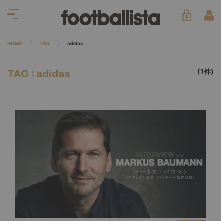
HOME
TAG
adidas
(1件)
TAG : adidas