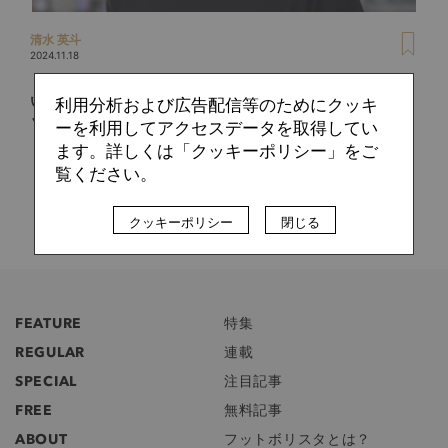
清水 英斗
2024.11.18
「アーセナルはラストの再現性を高めるトレーニングをして
いるのではないか」。元鳥栖監督・川井健太が考える現代フ
利用分析および広告配信等のためにクッキ
ットボール論（前編）
ーを利用してアクセスデータを取得してい
ます。詳しくは「クッキーポリシー」をご
覧ください。
クッキーポリシー
閉じる
FEATURE
特集
REGULAR
連載
SPECIAL
注目記事
FREE
無料記事
ABOUT
フットボリスタとは？