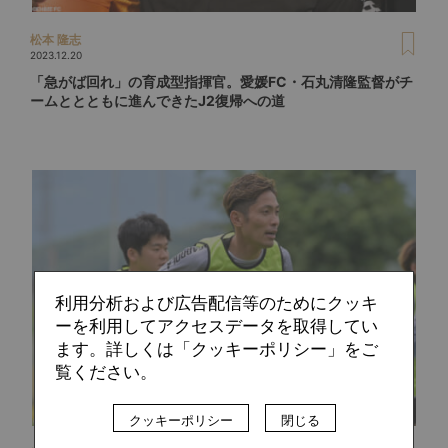
松本 隆志
2023.12.20
「急がば回れ」の育成型指揮官。愛媛FC・石丸清隆監督がチ
ームととともに進んできたJ2復帰への道
利用分析および広告配信等のためにクッキ
ーを利用してアクセスデータを取得してい
ます。詳しくは「クッキーポリシー」をご
覧ください。
クッキーポリシー
閉じる