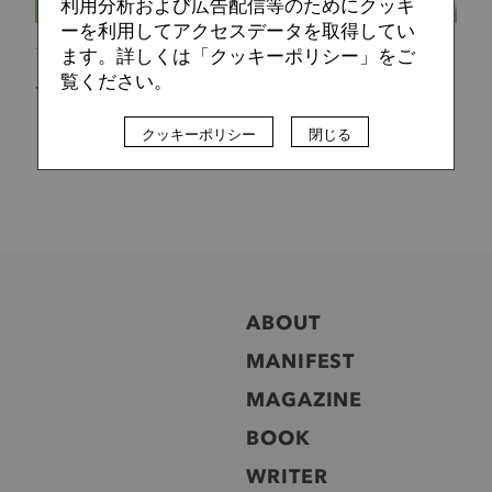
利用分析および広告配信等のためにクッキ
ーを利用してアクセスデータを取得してい
フットボリスタ 編集部
2016.06.27
ます。詳しくは「クッキーポリシー」をご
覧ください。
ことの次第②
クッキーポリシー
閉じる
ABOUT
MANIFEST
MAGAZINE
BOOK
WRITER