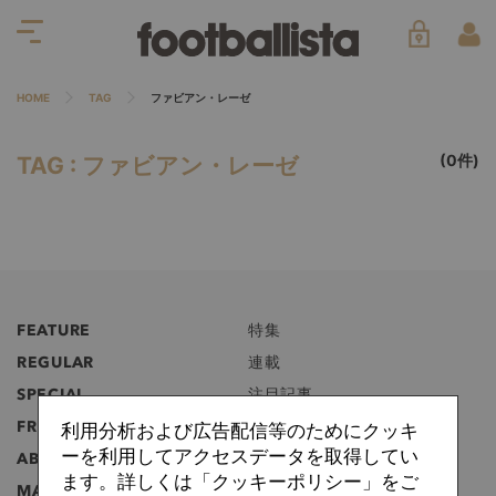
HOME
TAG
ファビアン・レーゼ
(0件)
TAG : ファビアン・レーゼ
FEATURE
特集
REGULAR
連載
SPECIAL
注目記事
FREE
無料記事
利用分析および広告配信等のためにクッキ
ーを利用してアクセスデータを取得してい
ABOUT
フットボリスタとは？
ます。詳しくは「クッキーポリシー」をご
MANIFEST
マニフェスト