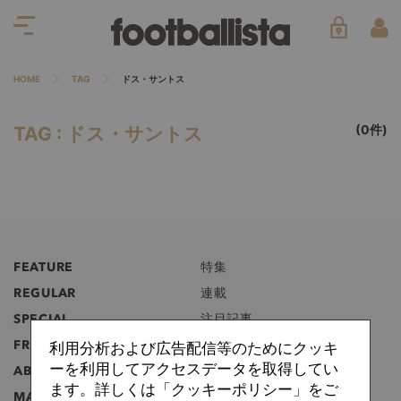
HOME
TAG
ドス・サントス
(0件)
TAG : ドス・サントス
FEATURE
特集
REGULAR
連載
SPECIAL
注目記事
FREE
無料記事
利用分析および広告配信等のためにクッキ
ーを利用してアクセスデータを取得してい
ABOUT
フットボリスタとは？
ます。詳しくは「クッキーポリシー」をご
MANIFEST
マニフェスト