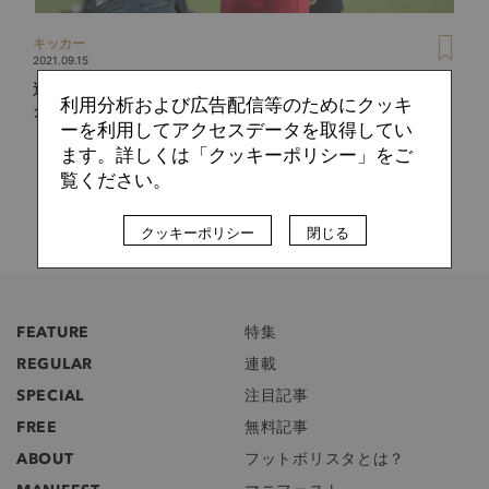
キッカー
2021.09.15
選手だけでなく監督も次々と輩出。SDが明かす、ザルツブル
利用分析および広告配信等のためにクッキ
クで“人が育つ”秘訣
ーを利用してアクセスデータを取得してい
ます。詳しくは「クッキーポリシー」をご
覧ください。
クッキーポリシー
閉じる
FEATURE
特集
REGULAR
連載
SPECIAL
注目記事
FREE
無料記事
ABOUT
フットボリスタとは？