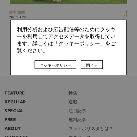
鈴木 達朗
2020.04.20
「カウンターをデザインする11のポイント」――元RBライプ
利用分析および広告配信等のためにクッキ
ツィヒのユースコーチが指南
ーを利用してアクセスデータを取得してい
ます。詳しくは「クッキーポリシー」をご
覧ください。
クッキーポリシー
閉じる
FEATURE
特集
REGULAR
連載
SPECIAL
注目記事
FREE
無料記事
ABOUT
フットボリスタとは？