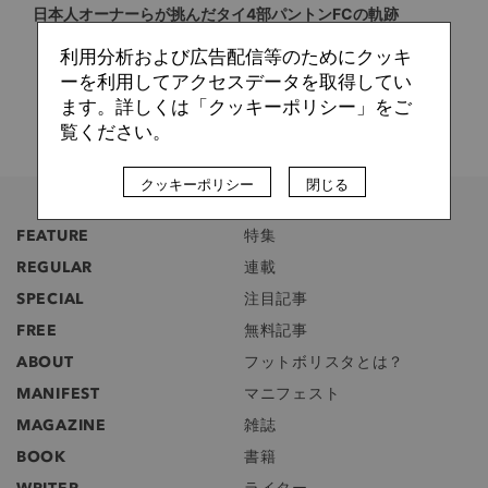
日本人オーナーらが挑んだタイ4部パントンFCの軌跡
利用分析および広告配信等のためにクッキ
ーを利用してアクセスデータを取得してい
ます。詳しくは「クッキーポリシー」をご
覧ください。
クッキーポリシー
閉じる
FEATURE
特集
REGULAR
連載
SPECIAL
注目記事
FREE
無料記事
ABOUT
フットボリスタとは？
MANIFEST
マニフェスト
MAGAZINE
雑誌
BOOK
書籍