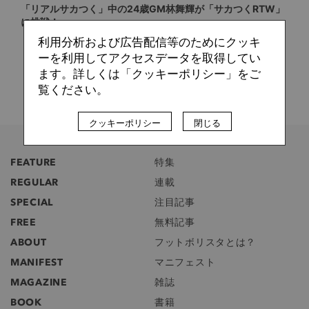
「リアルサカつく」中の24歳GM林舞輝が「サカつくRTW」
に挑戦！
利用分析および広告配信等のためにクッキ
ーを利用してアクセスデータを取得してい
ます。詳しくは「クッキーポリシー」をご
覧ください。
クッキーポリシー
閉じる
FEATURE
特集
REGULAR
連載
SPECIAL
注目記事
FREE
無料記事
ABOUT
フットボリスタとは？
MANIFEST
マニフェスト
MAGAZINE
雑誌
BOOK
書籍