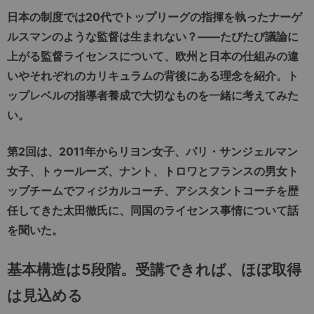
日本の制度では
20
代でトップリーグの指揮を執ったナーゲ
ルスマンのような監督は生まれない？
――
たびたび議論に
上がる監督ライセンスについて、欧州と日本の仕組みの違
いやそれぞれのカリキュラムの背後にある理念を紹介。ト
ップレベルの指導者養成で大切なものを一緒に考えてみた
い。
第2回は、2011年からリヨン女子、パリ・サンジェルマン
女子、トゥールーズ、ナント、トロワとフランスの男女ト
ップチームでフィジカルコーチ、アシスタントコーチを歴
任してきた太田徹氏に、同国のライセンス事情について話
を聞いた。
基本構造は
5
段階。受講できれば、ほぼ取得
は見込める