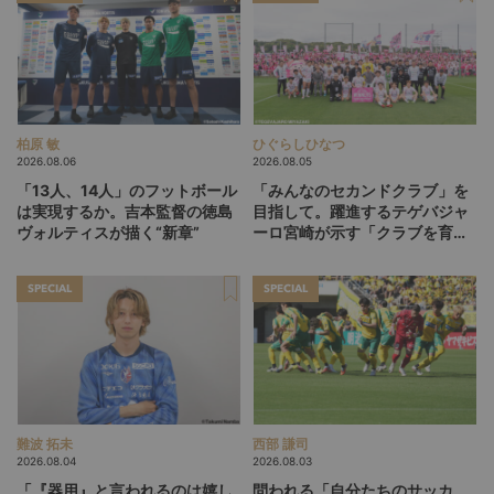
柏原 敏
ひぐらしひなつ
2026.08.06
2026.08.05
「13人、14人」のフットボール
「みんなのセカンドクラブ」を
は実現するか。吉本監督の徳島
目指して。躍進するテゲバジャ
ヴォルティスが描く“新章”
ーロ宮崎が示す「クラブを育て
る」という価値観
SPECIAL
SPECIAL
難波 拓未
西部 謙司
2026.08.04
2026.08.03
「『器用』と言われるのは嬉し
問われる「自分たちのサッカ