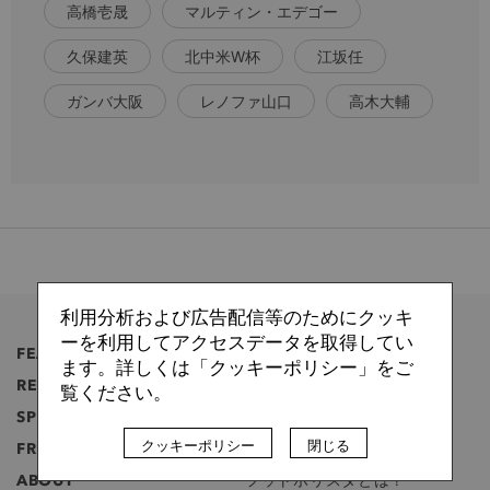
高橋壱晟
マルティン・エデゴー
久保建英
北中米W杯
江坂任
ガンバ大阪
レノファ山口
高木大輔
利用分析および広告配信等のためにクッキ
ーを利用してアクセスデータを取得してい
FEATURE
特集
ます。詳しくは「クッキーポリシー」をご
REGULAR
連載
覧ください。
SPECIAL
注目記事
クッキーポリシー
閉じる
FREE
無料記事
ABOUT
フットボリスタとは？