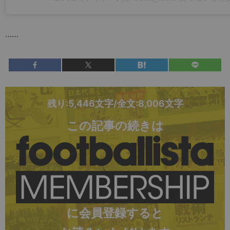
……
残り:5,446文字/全文:8,006文字
この記事の続きは
に会員登録すると