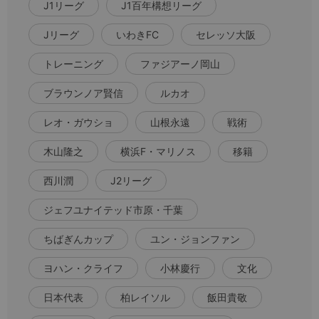
J1リーグ
J1百年構想リーグ
Jリーグ
いわきFC
セレッソ大阪
トレーニング
ファジアーノ岡山
ブラウンノア賢信
ルカオ
レオ・ガウショ
山根永遠
戦術
木山隆之
横浜F・マリノス
移籍
西川潤
J2リーグ
ジェフユナイテッド市原・千葉
ちばぎんカップ
ユン・ジョンファン
ヨハン・クライフ
小林慶行
文化
日本代表
柏レイソル
飯田貴敬