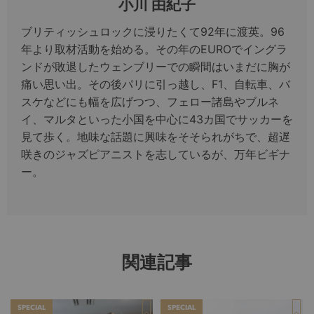
小川 由紀子
ブリティッシュロックに浸りたくて92年に渡英。96
年より取材活動を始める。その年のEUROでイングラ
ンドが敗退したウェンブリーでの瞬間はいまだに胸が
痛い思い出。その後パリに引っ越し、F1、自転車、バ
スケなどにも幅を広げつつ、フェロー諸島やブルネ
イ、マルタといった小国を中心に43カ国でサッカーを
見て歩く。地味な話題に興味をそそられがちで、超遅
咲きのジャズピアニストを志しているが、万年ビギナ
ー。
関連記事
SPECIAL
SPECIAL