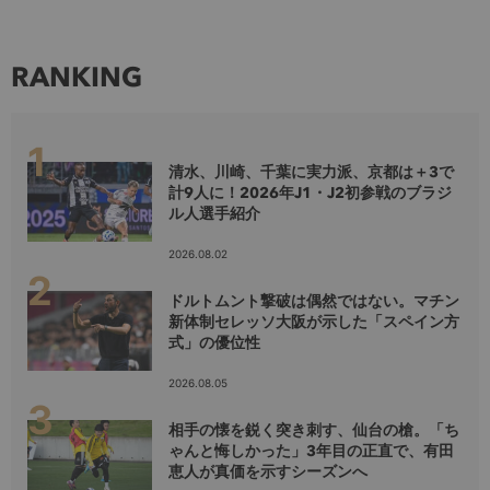
RANKING
清水、川崎、千葉に実力派、京都は＋3で
計9人に！2026年J1・J2初参戦のブラジ
ル人選手紹介
2026.08.02
ドルトムント撃破は偶然ではない。マチン
新体制セレッソ大阪が示した「スペイン方
式」の優位性
2026.08.05
相手の懐を鋭く突き刺す、仙台の槍。「ち
ゃんと悔しかった」3年目の正直で、有田
恵人が真価を示すシーズンへ