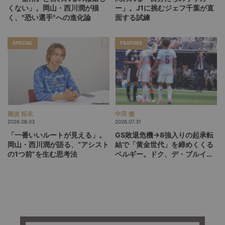
くない」。岡山・西川潤が描
ー」。J1に挑むジェフ千葉が直
く、"恐い選手"への進化論
面する試練
SPECIAL
FEATURE
難波 拓未
中田 徹
2026.08.03
2026.07.31
「一番いいルートが見える」。
GS敗退危機→8強入りの起承転
岡山・西川潤が語る、“アシスト
結で「黄金世代」を締めくくる
の1つ前”を生む思考法
ベルギー。ドク、デ・ブルイネ
を下げて2点差を逆転したリュ
ディ・ガルシア劇場の裏側