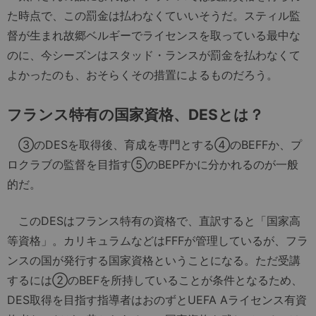
た時点で、この罰金は払わなくていいそうだ。スティル監
督が生まれ故郷ベルギーでライセンスを取っている最中な
のに、今シーズンはスタッド・ランスが罰金を払わなくて
よかったのも、おそらくその措置によるものだろう。
フランス特有の国家資格、DESとは？
③のDESを取得後、育成を専門とする④のBEFFか、プ
ロクラブの監督を目指す⑤のBEPFかに分かれるのが一般
的だ。
このDESはフランス特有の資格で、直訳すると「国家高
等資格」。カリキュラムなどはFFFが管理しているが、フラ
ンスの国が発行する国家資格ということになる。ただ受講
するには②のBEFを所持していることが条件となるため、
DES取得を目指す指導者はおのずとUEFA Aライセンス有資