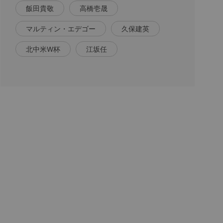
飯田貴敬
高橋壱晟
マルティン・エデゴー
久保建英
北中米W杯
江坂任