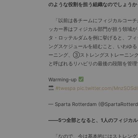
のような役割を担う組織なのでしょうか
「以前は各チームにフィジカルコーチが
ッカー界はフィジカル部門が担う領域が
タ・ロッテルダムを例に挙げると、フィ
ングスケジュールを組むこと、いわゆる
ーニング、③ストレングストレーニング
と呼ばれるリハビリの最後の段階を管理
Warming-up
#twespa
pic.twitter.com/MnzSOSd
— Sparta Rotterdam (@SpartaRotter
――5つ全部となると、1人のフィジカ
「なので、今は基本的にはストレング