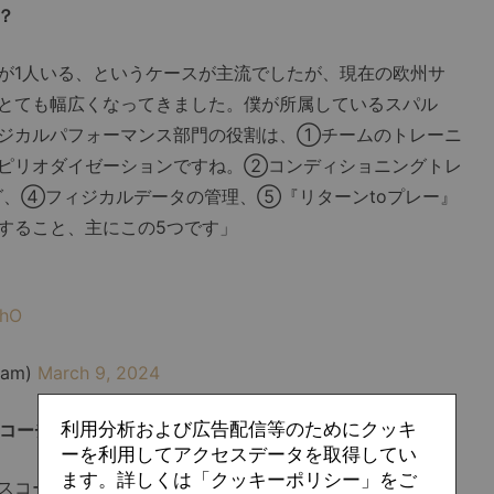
？
1人いる、というケースが主流でしたが、現在の欧州サ
とても幅広くなってきました。僕が所属しているスパル
ジカルパフォーマンス部門の役割は、①チームのトレーニ
ピリオダイゼーションですね。②コンディショニングトレ
、④フィジカルデータの管理、⑤『リターンtoプレー』
すること、主にこの5つです」
IhO
dam)
March 9, 2024
利用分析および広告配信等のためにクッキ
ルコーチが担える仕事量ではなさそうですね。
ーを利用してアクセスデータを取得してい
ます。詳しくは「クッキーポリシー」をご
スコーチ、データ管理・分析を担当するデータサイエンテ