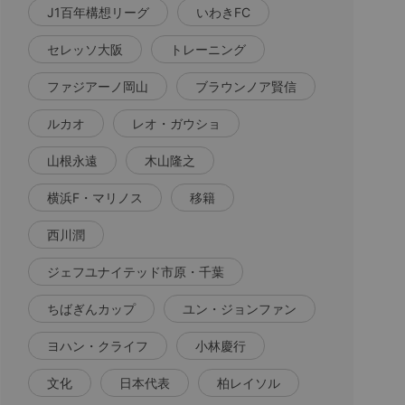
J1百年構想リーグ
いわきFC
セレッソ大阪
トレーニング
ファジアーノ岡山
ブラウンノア賢信
ルカオ
レオ・ガウショ
山根永遠
木山隆之
横浜F・マリノス
移籍
西川潤
ジェフユナイテッド市原・千葉
ちばぎんカップ
ユン・ジョンファン
ヨハン・クライフ
小林慶行
文化
日本代表
柏レイソル