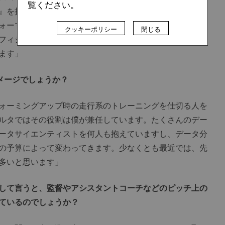
覧ください。
ー』を担当する3人の人員を置き、それを1人の責任者が管理
ォーマンス』部門、『フィジカルパフォーマンス』部門な
クッキーポリシー
閉じる
フィジカル部門が重要視されるようになり、人員が拡大し
ます」
メージでしょうか？
ォーミングアップ時の走行系のトレーニングを仕切る人を
ルタではその役割は僕が兼任しています。たくさんのデー
ータサイエンティストを何人も抱えていますし、データ分
の予算によって変わってきます。少なくとも最近では、先
多いと思います」
して言うと、監督やアシスタントコーチなどのピッチ上の
ているのでしょうか？