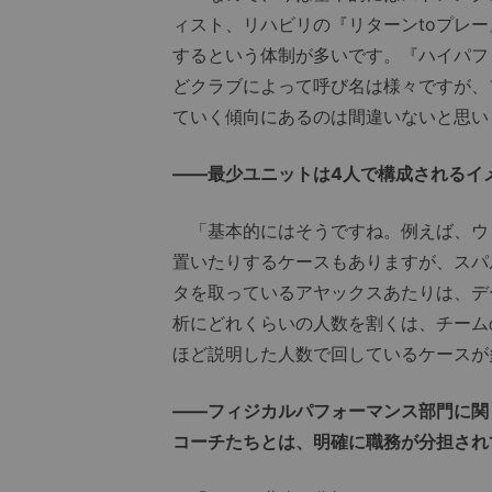
ィスト、リハビリの『リターンtoプレ
するという体制が多いです。『ハイパフ
どクラブによって呼び名は様々ですが、
ていく傾向にあるのは間違いないと思い
――最少ユニットは4人で構成されるイ
「基本的にはそうですね。例えば、ウ
置いたりするケースもありますが、スパ
タを取っているアヤックスあたりは、デ
析にどれくらいの人数を割くは、チーム
ほど説明した人数で回しているケースが
――フィジカルパフォーマンス部門に関
コーチたちとは、明確に職務が分担され