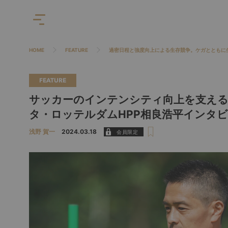
HOME
FEATURE
過密日程と強度向上による生存競争。ケガとともに
FEATURE
サッカーのインテンシティ向上を支える
タ・ロッテルダムHPP相良浩平インタ
浅野 賀一
2024.03.18