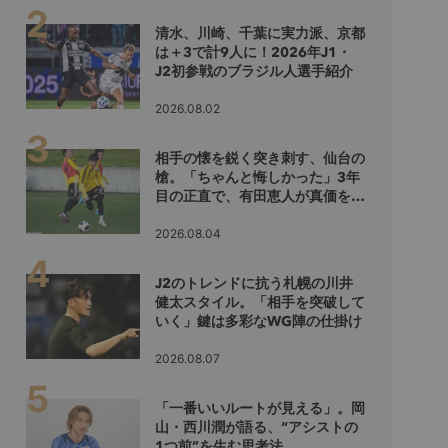
清水、川崎、千葉に実力派、京都
は＋3で計9人に！2026年J1・
J2初参戦のブラジル人選手紹介
2026.08.02
相手の懐を鋭く突き刺す、仙台の
槍。「ちゃんと悔しかった」3年
目の正直で、有田恵人が真価を示
すシーズンへ
2026.08.04
J2のトレンドに抗う札幌の川井
健太スタイル。「相手を突破して
いく」鍵は多彩なWG陣の仕掛け
2026.08.07
「一番いいルートが見える」。岡
山・西川潤が語る、“アシストの
1つ前”を生む思考法