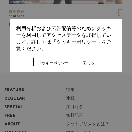
難波 拓未
2026.01.23
佐野航大、佐藤龍之介に続け！ファジアーノ岡山2026のテー
利用分析および広告配信等のためにクッキ
マは選手の「成長力」
ーを利用してアクセスデータを取得してい
ます。詳しくは「クッキーポリシー」をご
覧ください。
クッキーポリシー
閉じる
FEATURE
特集
REGULAR
連載
SPECIAL
注目記事
FREE
無料記事
ABOUT
フットボリスタとは？