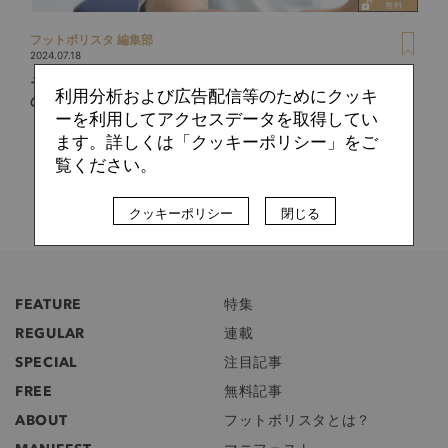
フットボリスタ 編集部
2024.07.18
それはまるで『キングダム』！？伊沢拓司が語るトッテナム
利用分析および広告配信等のためにクッキ
のほっとけない魅力【来日記念インタビュー前編】
ーを利用してアクセスデータを取得してい
ます。詳しくは「クッキーポリシー」をご
覧ください。
クッキーポリシー
閉じる
FEATURE
特集
REGULAR
連載
SPECIAL
注目記事
FREE
無料記事
ABOUT
フットボリスタとは？