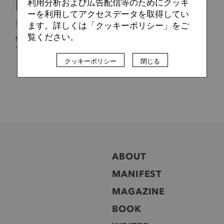
利用分析および広告配信等のためにクッキ
ーを利用してアクセスデータを取得してい
難波 拓未
2026.01.23
ます。詳しくは「クッキーポリシー」をご
覧ください。
佐野航大、佐藤龍之介に続け！ファジアーノ岡山2026のテ
ーマは選手の「成長力」
クッキーポリシー
閉じる
ABOUT
MANIFEST
MAGAZINE
BOOK