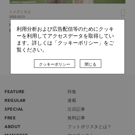
トクダトモヨ
2025.03.13
なぜ今、25年間ものプロ生活に終止符を打ったのか？縁ある
利用分析および広告配信等のためにクッキ
レノファ山口FCで山瀬功治が夫婦で考え抜いた“現役”の意味
ーを利用してアクセスデータを取得してい
ます。詳しくは「クッキーポリシー」をご
覧ください。
クッキーポリシー
閉じる
FEATURE
特集
REGULAR
連載
SPECIAL
注目記事
FREE
無料記事
ABOUT
フットボリスタとは？