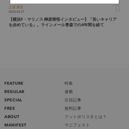
土屋 雅史
2023.03.27
【横浜F・マリノス 榊原彗悟インタビュー】「良いキャリア
を歩めている」。ラインメール青森での4年間を経て
FEATURE
特集
REGULAR
連載
SPECIAL
注目記事
FREE
無料記事
ABOUT
フットボリスタとは？
MANIFEST
マニフェスト