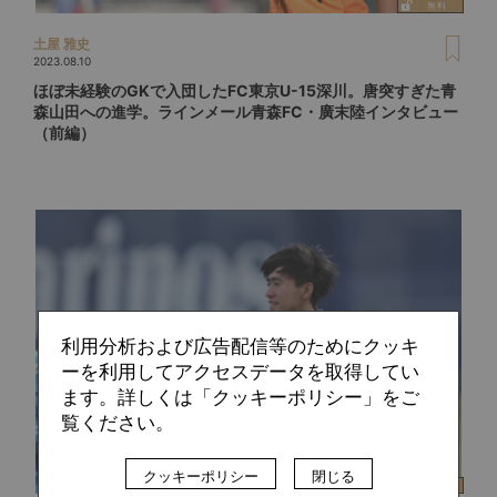
土屋 雅史
2023.08.10
ほぼ未経験のGKで入団したFC東京U-15深川。唐突すぎた青
森山田への進学。ラインメール青森FC・廣末陸インタビュー
（前編）
利用分析および広告配信等のためにクッキ
ーを利用してアクセスデータを取得してい
ます。詳しくは「クッキーポリシー」をご
覧ください。
クッキーポリシー
閉じる