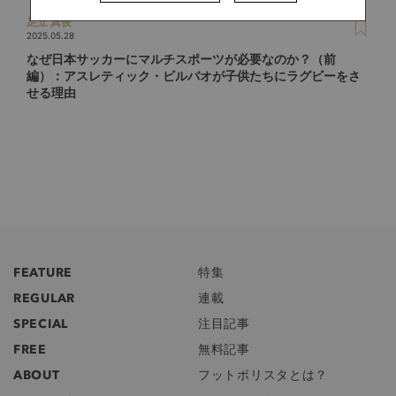
足立 真俊
2025.05.28
なぜ日本サッカーにマルチスポーツが必要なのか？（前
編）：アスレティック・ビルバオが子供たちにラグビーをさ
せる理由
FEATURE
特集
REGULAR
連載
SPECIAL
注目記事
FREE
無料記事
ABOUT
フットボリスタとは？