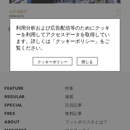
小川 由紀子
2026.02.15
「そこにいるだけで」ゲンクが変わる。監督、サポーターに
利用分析および広告配信等のためにクッキ
聞いた“伊東純也とは？”【現地取材・中編】
ーを利用してアクセスデータを取得してい
ます。詳しくは「クッキーポリシー」をご
覧ください。
クッキーポリシー
閉じる
FEATURE
特集
REGULAR
連載
SPECIAL
注目記事
FREE
無料記事
ABOUT
フットボリスタとは？