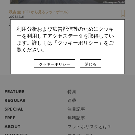
秋吉 圭（EFLから見るフットボール）
2025.12.31
なぜ新スタジアムに12本もの煙突？「慎し深き狂気」バーミ
利用分析および広告配信等のためにクッキ
ンガムが空に描く未来図の全貌を読み解く
ーを利用してアクセスデータを取得してい
ます。詳しくは「クッキーポリシー」をご
覧ください。
クッキーポリシー
閉じる
FEATURE
特集
REGULAR
連載
SPECIAL
注目記事
FREE
無料記事
ABOUT
フットボリスタとは？