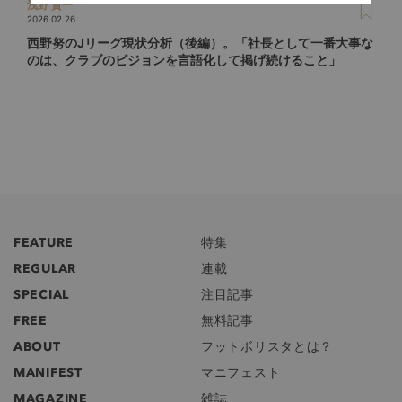
浅野 賀一
2026.02.26
西野努のJリーグ現状分析（後編）。「社長として一番大事な
のは、クラブのビジョンを言語化して掲げ続けること」
FEATURE
特集
REGULAR
連載
SPECIAL
注目記事
FREE
無料記事
ABOUT
フットボリスタとは？
MANIFEST
マニフェスト
MAGAZINE
雑誌