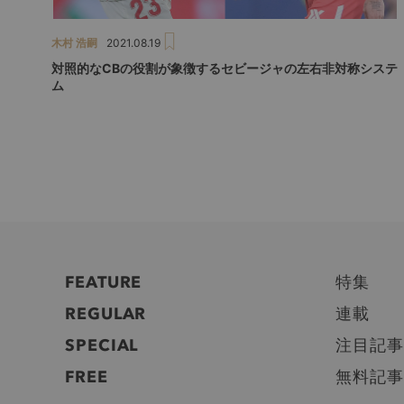
木村 浩嗣
2021.08.19
対照的なCBの役割が象徴するセビージャの左右非対称システ
ム
FEATURE
特集
REGULAR
連載
SPECIAL
注目記事
FREE
無料記事