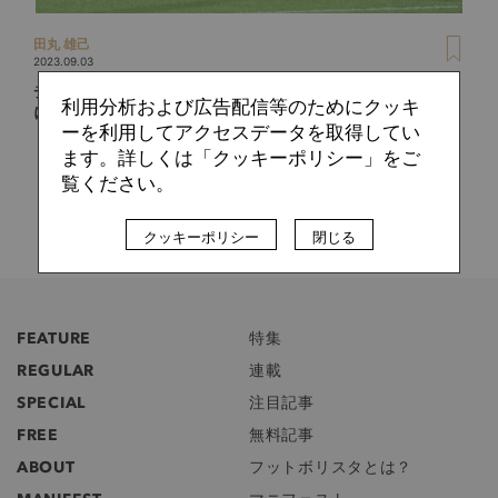
田丸 雄己
2023.09.03
チャンピオンシップを知る日本人スカウトが選出。23-24夏
利用分析および広告配信等のためにクッキ
に個人昇格した注目のプレミアリーガー3人
ーを利用してアクセスデータを取得してい
ます。詳しくは「クッキーポリシー」をご
覧ください。
クッキーポリシー
閉じる
FEATURE
特集
REGULAR
連載
SPECIAL
注目記事
FREE
無料記事
ABOUT
フットボリスタとは？