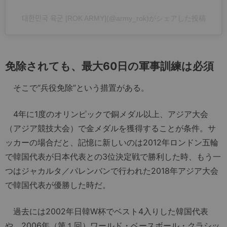
대한민국 육군 [ROK ARMY](@army_rok)がシェアした投稿
免除されても、最大
60
日の軍事訓練は必須
そこで“兵役免除”という措置がある。
4年に1度のオリンピックで銅メダル以上、アジア大会
（アジア競技大会）で金メダルを獲得することが条件。サ
ッカーの場合だと、記憶に新しいのは2012年ロンドン五輪
で韓国代表が日本代表との3位決定戦で勝利した時、もう一
つはジャカルタ／パレンバンで行われた2018年アジア大会
で韓国代表が優勝した時だ。
過去には2002年日韓W杯でベスト4入りした韓国代表
や、2006年（第１回）ワールド・ベースボール・クラシッ