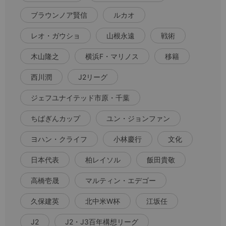
ブラウンノア賢信
ルカオ
レオ・ガウショ
山根永遠
戦術
木山隆之
横浜F・マリノス
移籍
西川潤
J2リーグ
ジェフユナイテッド市原・千葉
ちばぎんカップ
ユン・ジョンファン
ヨハン・クライフ
小林慶行
文化
日本代表
柏レイソル
飯田貴敬
高橋壱晟
マルティン・エデゴー
久保建英
北中米W杯
江坂任
J2
J2・J3百年構想リーグ