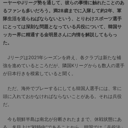
ーヤーやJリーグ勢を通して、彼らの事情に触れたことのあ
るファンも多いだろう。満28歳までに入隊して約2年、軍
隊生活を送らねばならないという、とりわけスポーツ選手
にとっては深刻な問題となっている兵役について、韓国サ
ッカー界に精通する金明昱さんに内情を解説してもらっ
た。
Jリーグは2021年シーズンを終え、各クラブは新たな補
強を進めているところだが、隣国Kリーグからも数人の選手
が日本行きを模索していると聞く。
ただ、海外でプレーするにしても韓国人選手には、常に
頭に入れておかなければならないことがある。それは兵役
だ。
今も朝鮮半島は南北が分断されたままで、休戦状態にあ
る。名目上は“戦時中”であることから、韓国では「兵役法」