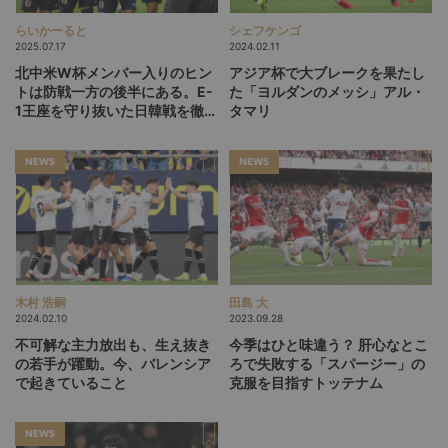
らいかーると
シェフケンゴ
2025.07.17
2024.02.11
北中米W杯メンバー入りのヒン
アジア杯で大ブレークを果たし
トは防戦一方の後半にある。E-
た「ヨルダンのメッシ」アル・
1王座を守り抜いた日韓戦を徹底
タマリ
分析
NEWS
NEWS
木村 浩嗣
田島 大
2024.02.10
2023.09.28
不可解な主力放出も、生え抜き
今季はひと味違う？ 肝心なとこ
の若手が躍動。今、バレンシア
ろで失敗する「スパージー」の
で起きていること
克服を目指すトッテナム
NEWS