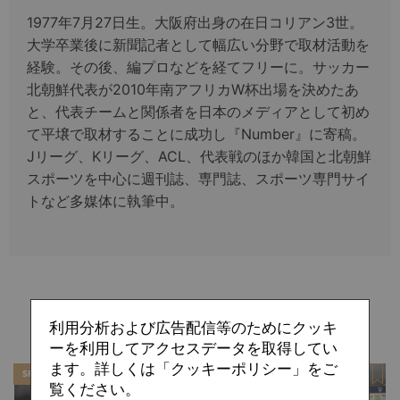
1977年7月27日生。大阪府出身の在日コリアン3世。
大学卒業後に新聞記者として幅広い分野で取材活動を
経験。その後、編プロなどを経てフリーに。サッカー
北朝鮮代表が2010年南アフリカW杯出場を決めたあ
と、代表チームと関係者を日本のメディアとして初め
て平壌で取材することに成功し『Number』に寄稿。
Jリーグ、Kリーグ、ACL、代表戦のほか韓国と北朝鮮
スポーツを中心に週刊誌、専門誌、スポーツ専門サイ
トなど多媒体に執筆中。
関連記事
利用分析および広告配信等のためにクッキ
ーを利用してアクセスデータを取得してい
ます。詳しくは「クッキーポリシー」をご
SPECIAL
SPECIAL
覧ください。