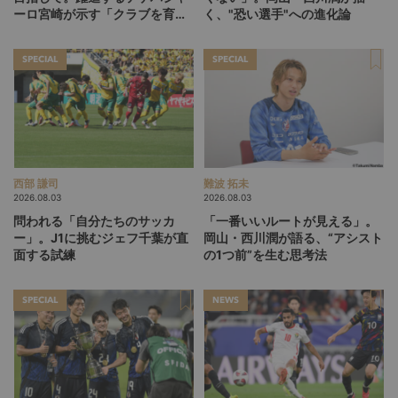
ーロ宮崎が示す「クラブを育て
く、"恐い選手"への進化論
る」という価値観
SPECIAL
SPECIAL
西部 謙司
難波 拓未
2026.08.03
2026.08.03
問われる「自分たちのサッカ
「一番いいルートが見える」。
ー」。J1に挑むジェフ千葉が直
岡山・西川潤が語る、“アシスト
面する試練
の1つ前”を生む思考法
SPECIAL
NEWS