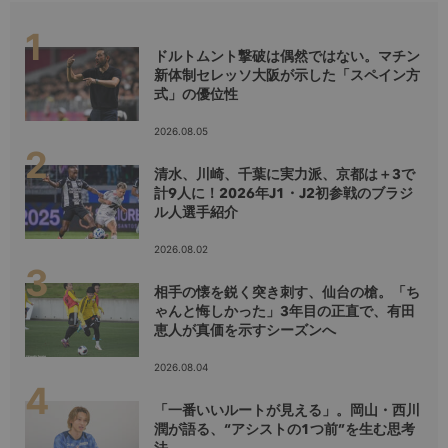
ドルトムント撃破は偶然ではない。マチン
新体制セレッソ大阪が示した「スペイン方
式」の優位性
2026.08.05
清水、川崎、千葉に実力派、京都は＋3で
計9人に！2026年J1・J2初参戦のブラジ
ル人選手紹介
2026.08.02
相手の懐を鋭く突き刺す、仙台の槍。「ち
ゃんと悔しかった」3年目の正直で、有田
恵人が真価を示すシーズンへ
2026.08.04
「一番いいルートが見える」。岡山・西川
潤が語る、“アシストの1つ前”を生む思考