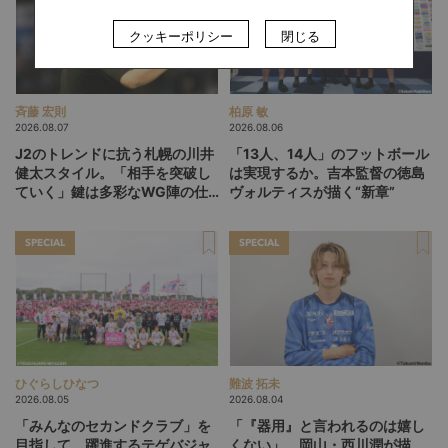
クッキーポリシー
閉じる
斉藤 宏則
柏原 敏
2026.08.07
2026.08.06
J2のトレンドに抗う札幌の川井
「13人、14人」のフットボール
健太スタイル。「相手を突破し
は実現するか。吉本監督の徳島
ていく」鍵は多彩なWG陣の仕
ヴォルティスが描く“新章”
掛け
SPECIAL
SPECIAL
ひぐらしひなつ
難波 拓未
2026.08.05
2026.08.04
「みんなのセカンドクラブ」を
「『器用』と言われるのは嬉し
目指して。躍進するテゲバジャ
くない」。岡山・西川潤が描