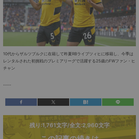
10代からザルツブルクに在籍して昨夏RBライプツィヒに移籍し、今季は
レンタルされた初挑戦のプレミアリーグで活躍する25歳のFWファン・ヒ
チャン
……
残り:1,761文字/全文:2,960文字
この記事の続きは