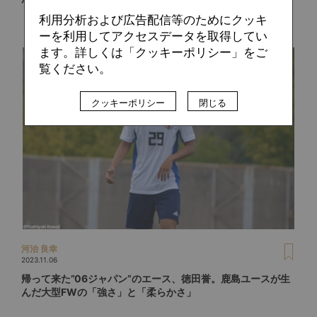
利用分析および広告配信等のためにクッキ
ーを利用してアクセスデータを取得してい
ます。詳しくは「クッキーポリシー」をご
覧ください。
クッキーポリシー
閉じる
河治 良幸
2023.11.06
帰って来た”06ジャパン”のエース、徳田誉。鹿島ユースが生
んだ大型FWの「強さ」と「柔らかさ」