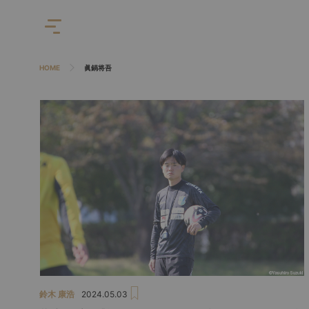
HOME
眞鍋将吾
鈴木 康浩
2024.05.03