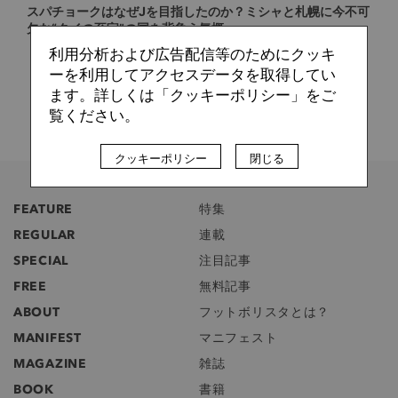
スパチョークはなぜJを目指したのか？ミシャと札幌に今不可
欠な“タイの至宝”の国を背負う気概
利用分析および広告配信等のためにクッキ
ーを利用してアクセスデータを取得してい
ます。詳しくは「クッキーポリシー」をご
覧ください。
クッキーポリシー
閉じる
FEATURE
特集
REGULAR
連載
SPECIAL
注目記事
FREE
無料記事
ABOUT
フットボリスタとは？
MANIFEST
マニフェスト
MAGAZINE
雑誌
BOOK
書籍