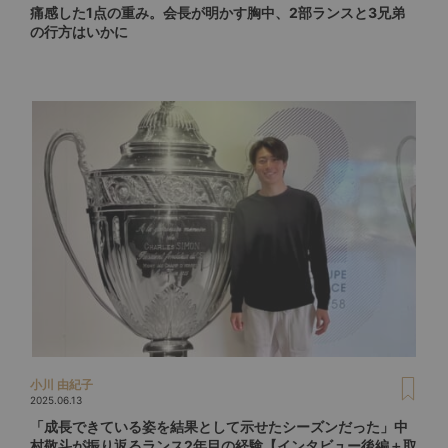
痛感した1点の重み。会長が明かす胸中、2部ランスと3兄弟
の行方はいかに
小川 由紀子
2025.06.13
「成長できている姿を結果として示せたシーズンだった」中
村敬斗が振り返るランス2年目の経験【インタビュー後編＋取